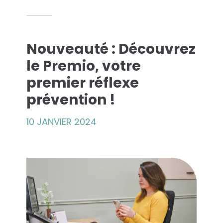
es solutions...
Nouveauté : Découvrez
econde Vie
le Premio, votre
premier réflexe
que Azergo
prévention !
raining
10 JANVIER 2024
rt
atalogue