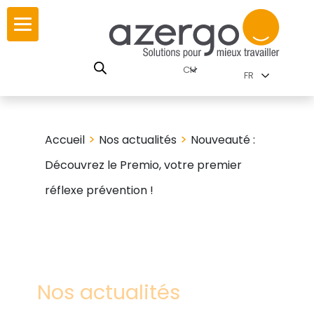
Skip
r
r
to
content
utions par
SE
FR
nnements
istoire
carte interactive
>
>
Accueil
Nos actualités
Nouveauté :
Découvrez le Premio, votre premier
eurs
utions par famille
réflexe prévention !
travail
res
Nos actualités
es familles