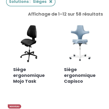
×
Solutions
:
Sièges
Affichage de 1–12 sur 58 résultats
Siège
Siège
ergonomique
ergonomique
Mojo Task
Capisco