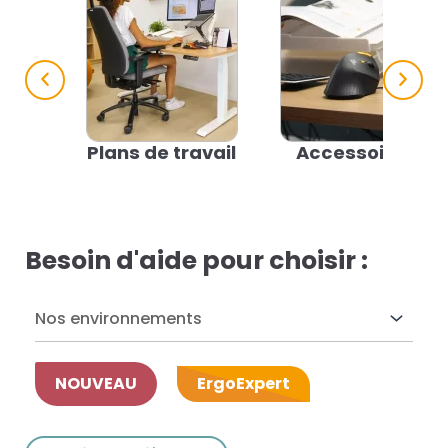
res solutions...
Seconde Vie
ique Azergo
Plans de travail
Accessoires
Training
ert
Besoin d'aide pour choisir :
catalogue
Nos environnements
NOUVEAU
ErgoExpert