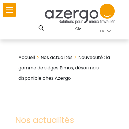
Skip
r
r
to
content
utions par
SE
FR
nnements
istoire
carte interactive
>
>
Accueil
Nos actualités
Nouveauté : la
gamme de sièges Bimos, désormais
eurs
utions par famille
disponible chez Azergo
travail
res
Nos actualités
es familles