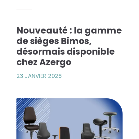
es solutions...
Nouveauté : la gamme
econde Vie
de sièges Bimos,
désormais disponible
que Azergo
chez Azergo
raining
23 JANVIER 2026
rt
atalogue