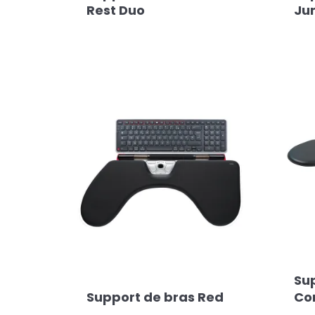
Rest Duo
Ju
Su
Support de bras Red
Co