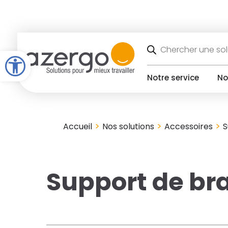
Skip
to
content
Recherche
de
Open toolbar
produits
Notre service
No
>
>
>
Accueil
Nos solutions
Accessoires
S
Support de br