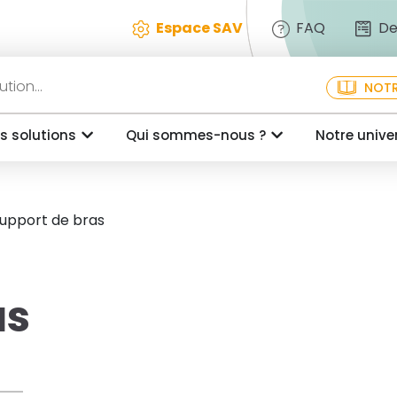
Espace SAV
FAQ
De
NOTR
s solutions
Qui sommes-nous ?
Notre unive
upport de bras
as