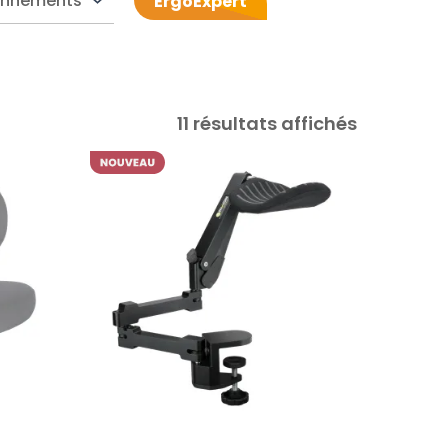
onnements
ErgoExpert
11 résultats affichés