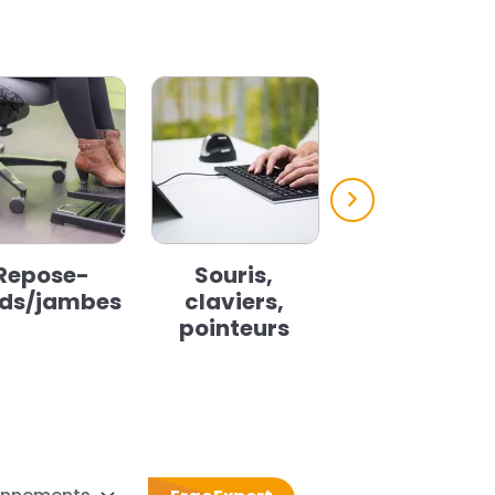
Repose-
Souris,
Support de
eds/jambes
claviers,
document
pointeurs