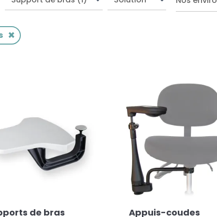
Nos envir
×
s
pports de bras
Appuis-coudes