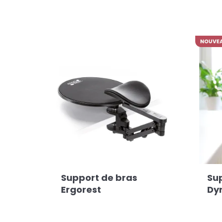
Support de bras
Su
Ergorest
Dy