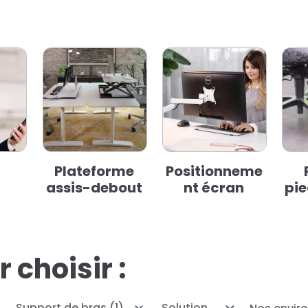
Plateforme
Positionneme
assis-debout
nt écran
pi
 choisir :