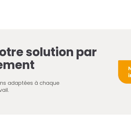
otre solution par
ement
i
ons adaptées à chaque
ail.