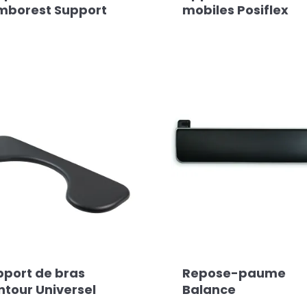
mborest Support
mobiles Posiflex
pport de bras
Repose-paume
ntour Universel
Balance