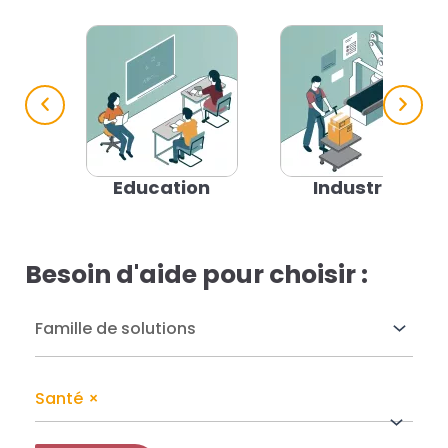
res solutions...
Seconde Vie
ique Azergo
Training
Education
Industrie
ert
catalogue
Besoin d'aide pour choisir :
Santé
×