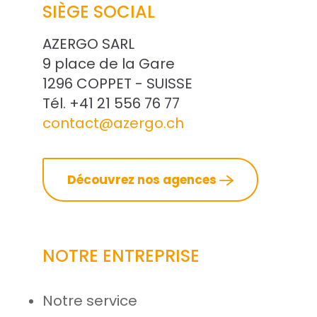
SIÈGE SOCIAL
res solutions...
AZERGO SARL
Seconde Vie
9 place de la Gare
1296 COPPET - SUISSE
ique Azergo
Tél. +41 21 556 76 77
Training
contact@azergo.ch
ert
Découvrez nos agences
catalogue
NOTRE ENTREPRISE
Notre service