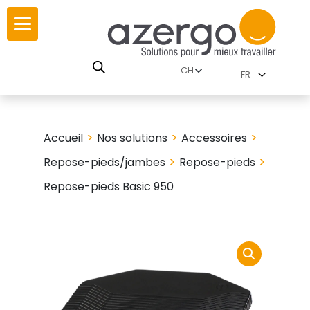
Skip
ur
ur
to
content
lutions par
RSE
FR
nnements
istoire
 carte interactive
>
>
>
Accueil
Nos solutions
Accessoires
leurs
utions par famille
>
>
Repose-pieds/jambes
Repose-pieds
Repose-pieds Basic 950
 travail
ires
les familles