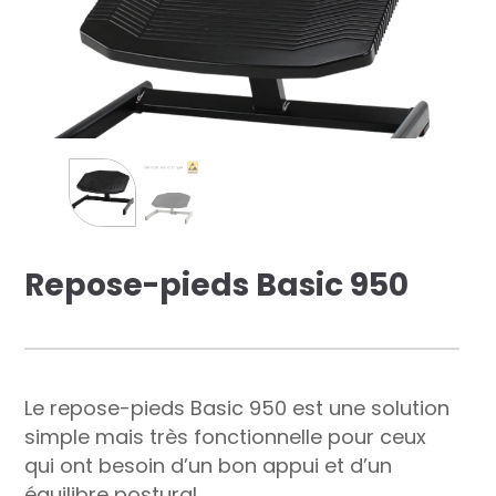
res solutions...
Seconde Vie
ique Azergo
Training
ert
Repose-pieds Basic 950
catalogue
Le repose-pieds Basic 950 est une solution
simple mais très fonctionnelle pour ceux
qui ont besoin d’un bon appui et d’un
équilibre postural.