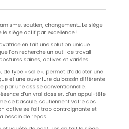
misme, soutien, changement… Le siège
le siège actif par excellence !
vatrice en fait une solution unique
que l’on recherche un outil de travail
ostures saines, actives et variées.
, de type « selle », permet d’adopter une
ue et une ouverture du bassin différente
e par une assise conventionnelle.
ésence d’un vrai dossier, d’un appui-tête
me de bascule, soutiennent votre dos
on active se fait trop contraignante et
a besoin de repos.
 et variété de postures en fait le siège