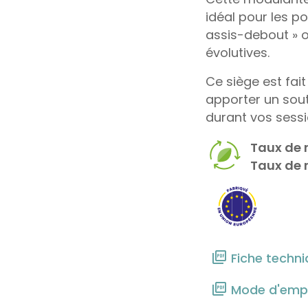
idéal pour les po
assis-debout » o
évolutives.
Ce siège est fai
apporter un sou
durant vos sessi
Taux de r
Taux de r
Fiche techn
Mode d'empl