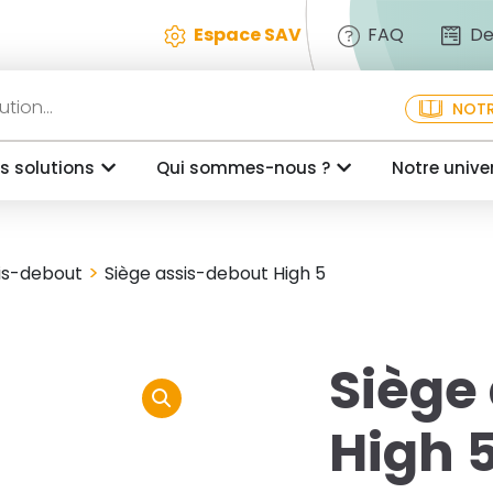
Espace SAV
FAQ
De
NOTR
s solutions
Qui sommes-nous ?
Notre unive
>
is-debout
Siège assis-debout High 5
Siège
High 