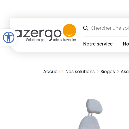
Skip
to
content
Recherche
de
Open toolbar
produits
Notre service
No
>
>
>
Accueil
Nos solutions
Sièges
Ass