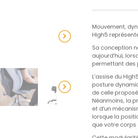
Mouvement, dyna
High5 représente 
Next
Sa conception no
aujourd’hui, lors
permettant des p
L’assise du High5
posture dynamiq
de celle proposé
Néanmoins, la pr
et d’un mécanis
lorsque la positi
que votre corps 
Cette modularité