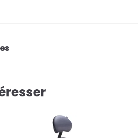
ues
téresser