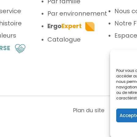
Par famille
service
Nous c
Par environnement
histoire
Notre 
Ergo
Expert
leurs
Espace
Catalogue
 RSE
Pour vous o
accéder au
nous perme
navigation 
ou de reti
caractérist
Plan du site
Menti
Accepte