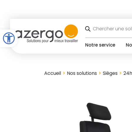
Skip
to
content
Recherche
de
Open toolbar
produits
Notre service
No
>
>
>
Accueil
Nos solutions
Sièges
24