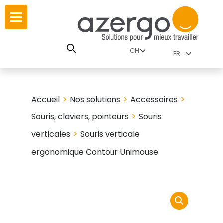
Skip
ur
ur
to
content
lutions par
RSE
FR
nnements
istoire
 carte interactive
>
>
>
Accueil
Nos solutions
Accessoires
leurs
utions par famille
>
Souris, claviers, pointeurs
Souris
>
verticales
Souris verticale
ergonomique Contour Unimouse
 travail
ires
les familles