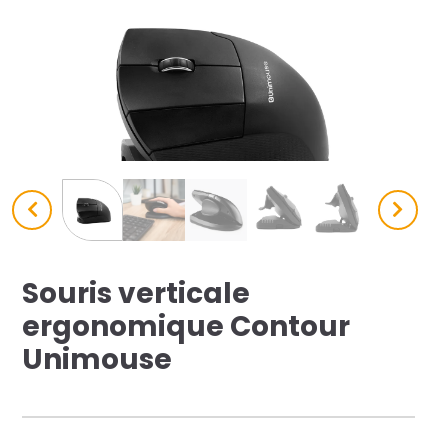
res solutions...
Seconde Vie
ique Azergo
Training
ert
catalogue
Souris verticale
ergonomique Contour
Unimouse