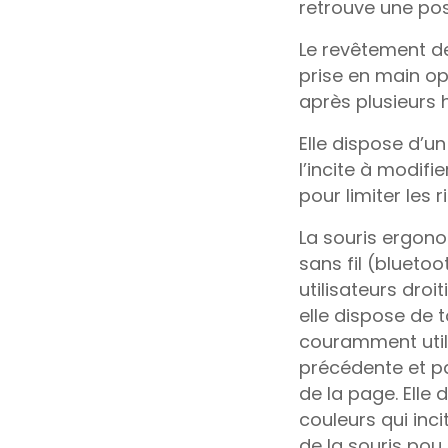
retrouve une pos
Le revêtement de
prise en main o
après plusieurs h
Elle dispose d’u
l’incite à modifi
pour limiter les 
La souris ergono
sans fil (bluetoo
utilisateurs droi
elle dispose de 
couramment utili
précédente et pa
de la page. Elle
couleurs qui inci
de la souris pou 