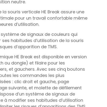
ition neutre.
 la souris verticale HE Break assure une
ptimale pour un travail confortable même
eures d’utilisation.
n système de signaux de couleurs qui
er ses habitudes d’utilisation de la souris
risques d’apparition de TMS.
mique HE Break est disponible en version
th ou dongle) et filaire pour les
tiers, et gauchers. Avec ses cinq boutons
toutes les commandes les plus
sées : clic droit et gauche, page
ge suivante, et molette de défilement
 dispose d’un système de signaux de
te à modifier ses habitudes d’utilisation
limiter les risques d’apparitions des TMS.