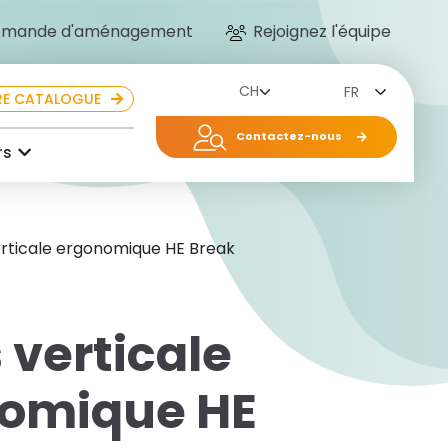
mande d'aménagement
Rejoignez l'équipe
FR
E CATALOGUE
Contactez-nous
rs
erticale ergonomique HE Break
 verticale
omique HE