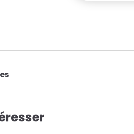
ues
téresser