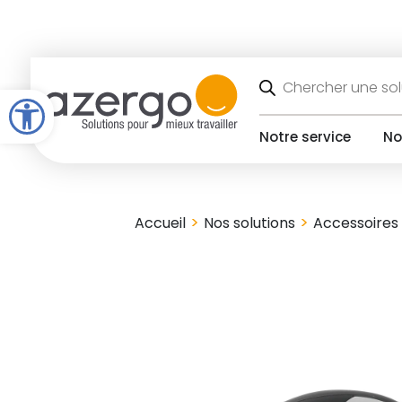
Skip
to
content
Recherche
de
Open toolbar
produits
Notre service
No
>
>
Accueil
Nos solutions
Accessoires