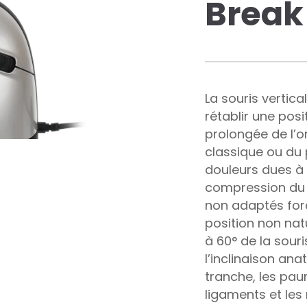
Break
La souris verti
rétablir une posi
prolongée de l’or
classique ou du 
douleurs dues à 
compression du 
non adaptés forc
position non natu
à 60° de la sour
l’inclinaison ana
tranche, les paum
ligaments et les