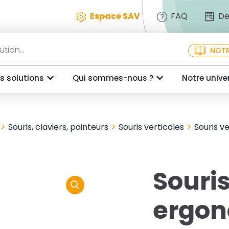
Espace SAV
FAQ
De
NOTR
s solutions
Qui sommes-nous ?
Notre unive
>
>
>
Souris, claviers, pointeurs
Souris verticales
Souris v
Souris
ergon