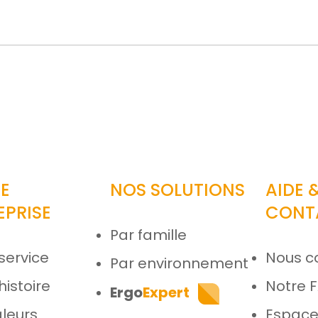
ar email
E
NOS SOLUTIONS
AIDE 
EPRISE
CONT
Par famille
service
Nous c
Par environnement
histoire
Notre 
Ergo
Expert
leurs
Espace