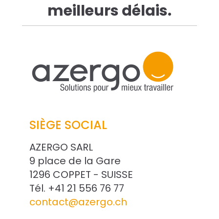
meilleurs délais.
res solutions...
Seconde Vie
ique Azergo
Training
ert
SIÈGE SOCIAL
catalogue
AZERGO SARL
9 place de la Gare
1296 COPPET - SUISSE
Tél. +41 21 556 76 77
contact@azergo.ch