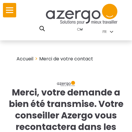
Skip
ur
ur
to
content
lutions par
RSE
FR
nnements
istoire
 carte interactive
>
Accueil
Merci de votre contact
leurs
utions par famille
Merci, votre demande a
 travail
bien été transmise. Votre
ires
conseiller Azergo vous
les familles
recontactera dans les