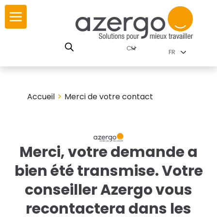
Skip
ur
ur
to
content
lutions par
RSE
FR
nnements
istoire
 carte interactive
>
Accueil
Merci de votre contact
leurs
utions par famille
Merci, votre demande a
 travail
bien été transmise. Votre
ires
conseiller Azergo vous
les familles
recontactera dans les