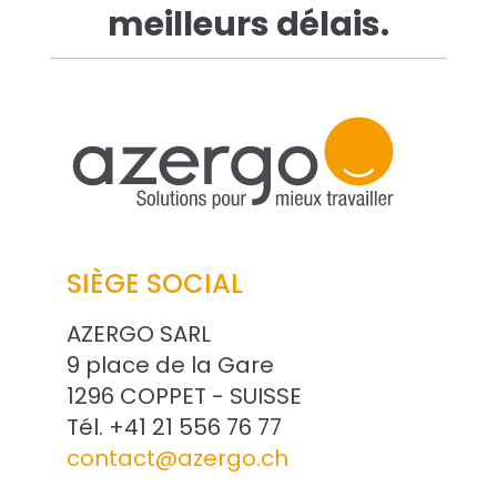
meilleurs délais.
res solutions...
Seconde Vie
ique Azergo
Training
ert
SIÈGE SOCIAL
catalogue
AZERGO SARL
9 place de la Gare
1296 COPPET - SUISSE
Tél. +41 21 556 76 77
contact@azergo.ch