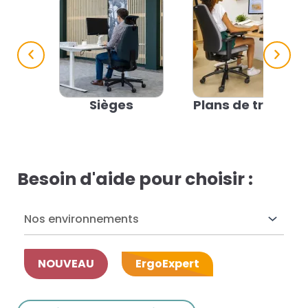
res solutions...
Seconde Vie
ique Azergo
Sièges
Plans de travail
Training
ert
Besoin d'aide pour choisir :
catalogue
Nos environnements
NOUVEAU
ErgoExpert