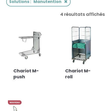
×
Solutions
:
Manutention
4 résultats affichés
Chariot M-
Chariot M-
push
roll