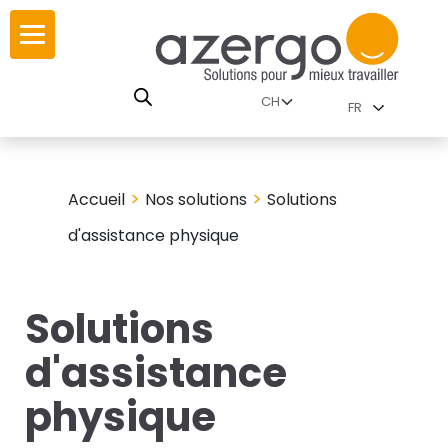
Skip
ur
ur
to
content
lutions par
RSE
FR
nnements
istoire
 carte interactive
>
>
Accueil
Nos solutions
Solutions
leurs
utions par famille
d'assistance physique
Solutions
 travail
d'assistance
ires
physique
les familles