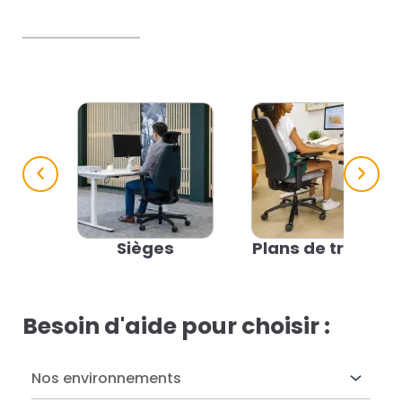
res solutions...
Seconde Vie
ique Azergo
Training
ert
catalogue
Sièges
Plans de travail
Besoin d'aide pour choisir :
Nos environnements