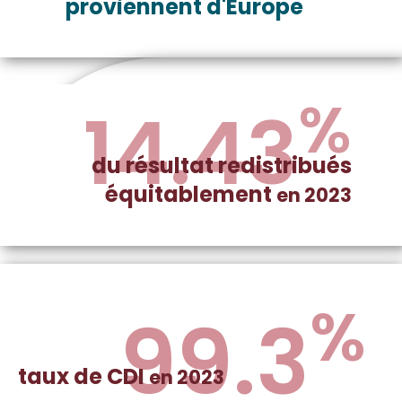
proviennent d'Europe
%
14.43
du résultat redistribués
équitablement
en 2023
%
99.3
taux de CDI
en 2023