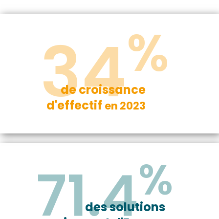
%
34
de croissance
d'effectif
en 2023
%
71.4
des solutions