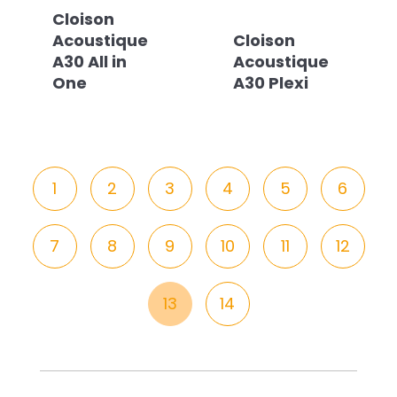
Cloison
Acoustique
Cloison
A30 All in
Acoustique
One
A30 Plexi
1
2
3
4
5
6
7
8
9
10
11
12
13
14