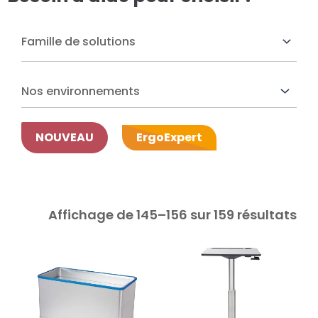
res solutions...
Seconde Vie
ique Azergo
Nos environnements
Training
NOUVEAU
ErgoExpert
ert
catalogue
Affichage de 145–156 sur 159 résultats